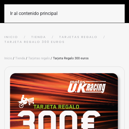
Ir al contenido principal
INICIO
TIENDA
TARJETAS REGALO
TARJETA REGALO 300 EUROS
Inicio
/
Tienda
/
Tarjetas regalo
/ Tarjeta Regalo 300 euros