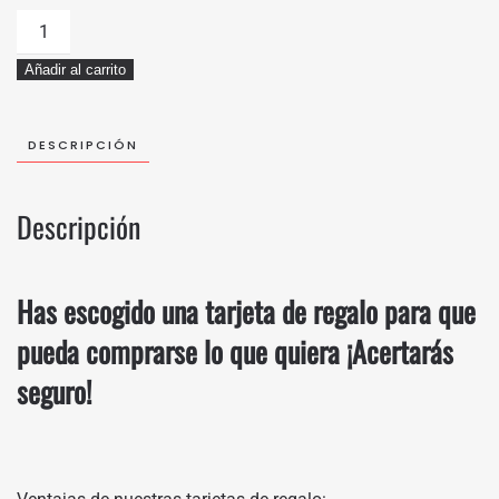
Tarjeta
Regalo
Añadir al carrito
300
euros
cantidad
DESCRIPCIÓN
Descripción
Has escogido una tarjeta de regalo para que
pueda comprarse lo que quiera ¡Acertarás
seguro!