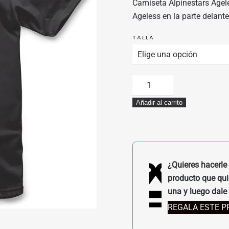
Camiseta Alpinestars Agele
ERA:
ES:
Ageless en la parte delan
32,95€.
29,65€.
TALLA
CAMISETA
ALPINESTARS
Añadir al carrito
AGELESS
CLASSIC
TEE
NEGRO/VERDE
cantidad
¿Quieres hacerle 
producto que quie
una y luego dale 
REGALA ESTE 