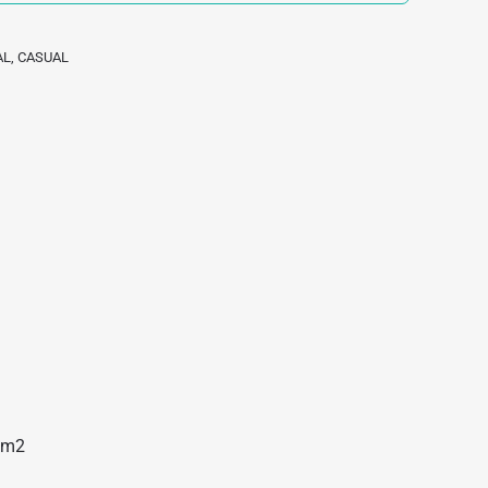
AL
,
CASUAL
g/m2