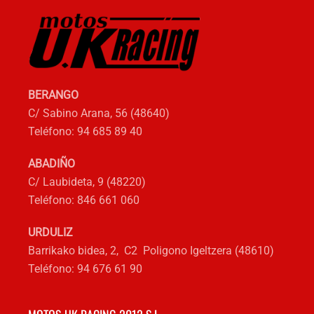
en
la
página
de
producto
BERANGO
C/ Sabino Arana, 56 (48640)
Teléfono: 94 685 89 40
ABADIÑO
C/ Laubideta, 9 (48220)
Teléfono: 846 661 060
URDULIZ
Barrikako bidea, 2, C2 Poligono Igeltzera (48610)
Teléfono: 94 676 61 90