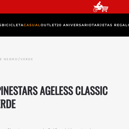
S
BICICLETA
CASUAL
OUTLET
20 ANIVERSARIO
TARJETAS REGAL
EE NEGRO/VERDE
INESTARS AGELESS CLASSIC
ERDE