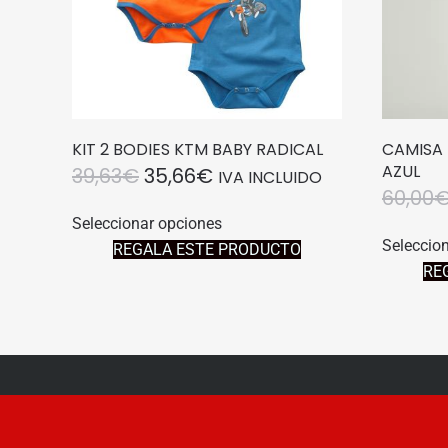
KIT 2 BODIES KTM BABY RADICAL
CAMISA 
AZUL
EL
EL
39,63
€
35,66
€
IVA INCLUIDO
60,00
PRECIO
PRECIO
Este
Seleccionar opciones
producto
ORIGINAL
ACTUAL
Seleccio
REGALA ESTE PRODUCTO
tiene
ERA:
ES:
RE
múltiples
39,63€.
35,66€.
variantes.
Las
opciones
se
pueden
elegir