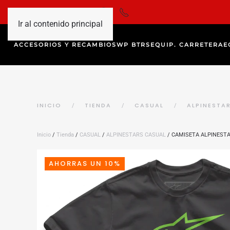
Ir al contenido principal
ACCESORIOS Y RECAMBIOS
WP BTRS
EQUIP. CARRETERA
E
INICIO
TIENDA
CASUAL
ALPINESTA
Inicio
/
Tienda
/
CASUAL
/
ALPINESTARS CASUAL
/ CAMISETA ALPINESTA
AHORRAS UN 10%