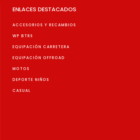
elegir
en
ENLACES DESTACADOS
en
la
la
página
ACCESORIOS Y RECAMBIOS
página
de
de
WP BTRS
produc
producto
EQUIPACIÓN CARRETERA
EQUIPACIÓN OFFROAD
MOTOS
DEPORTE NIÑOS
CASUAL