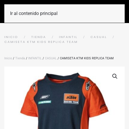
Ir al contenido principal
INICIO
TIENDA
INFANTIL
CASUAL
CAMISETA KTM KIDS REPLICA TEAM
Inicio
/
Tienda
/
INFANTIL
/
CASUAL
/ CAMISETA KTM KIDS REPLICA TEAM