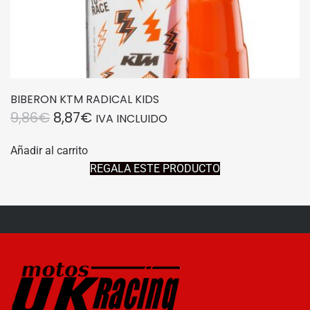
BIBERON KTM RADICAL KIDS
EL
EL
9,86
€
8,87
€
IVA INCLUIDO
PRECIO
PRECIO
Añadir al carrito
ORIGINAL
ACTUAL
REGALA ESTE PRODUCTO
ERA:
ES:
9,86€.
8,87€.