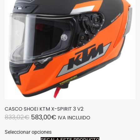
se
pueden
elegir
en
la
página
de
producto
CASCO SHOEI KTM X-SPIRIT 3 V2
EL
EL
833,02
€
583,00
€
IVA INCLUIDO
PRECIO
PRECIO
Este
Seleccionar opciones
producto
ORIGINAL
ACTUAL