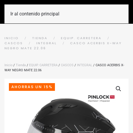
Ir al contenido principal
INICIO
TIENDA
EQUIP. CARRETERA
CASCOS
INTEGRAL
CASCO ACERBIS X-WAY
NEGRO MATE 22.06
Inicio
/
Tienda
/
EQUIP. CARRETERA
/
CASCOS
/
INTEGRAL
/ CASCO ACERBIS X-
WAY NEGRO MATE 22.06
AHORRAS UN 15%