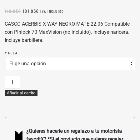
EL
EL
119,95
€
101,95
€
IVA INCLUIDO
PRECIO
PRECIO
ORIGINAL
ACTUAL
CASCO ACERBIS X-WAY NEGRO MATE 22.06 Compatible
ERA:
ES:
con Pinlock 70 MaxVision (no incluido). Incluye naricera.
119,95€.
101,95€.
Incluye barbillera.
TALLA
CASCO
ACERBIS
Añadir al carrito
X-
WAY
NEGRO
MATE
22.06
¿Quieres hacerle un regalazo a tu motorista
cantidad
favoritX? *Si el producto que quieres regalar