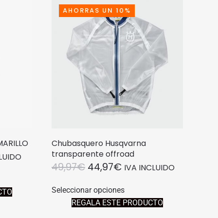
AHORRAS UN 10%
MARILLO
Chubasquero Husqvarna
transparente offroad
CLUIDO
EL
EL
49,97
€
44,97
€
IVA INCLUIDO
O
PRECIO
PRECIO
Este
to
L
Seleccionar opciones
CTO
producto
ORIGINAL
ACTUAL
REGALA ESTE PRODUCTO
tiene
es
ERA:
ES:
.
múltiples