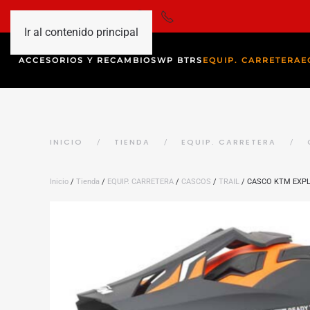
Ir al contenido principal
ACCESORIOS Y RECAMBIOS
WP BTRS
EQUIP. CARRETERA
E
INICIO
TIENDA
EQUIP. CARRETERA
Inicio
/
Tienda
/
EQUIP. CARRETERA
/
CASCOS
/
TRAIL
/ CASCO KTM EXPL