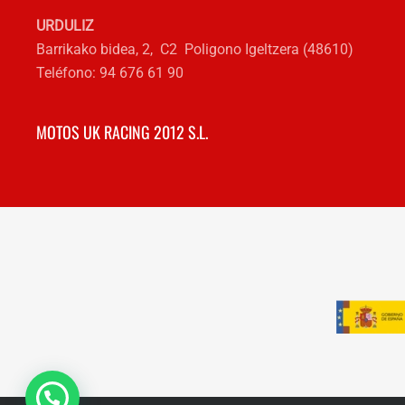
URDULIZ
Barrikako bidea, 2, C2 Poligono Igeltzera (48610)
Teléfono: 94 676 61 90
MOTOS UK RACING 2012 S.L.