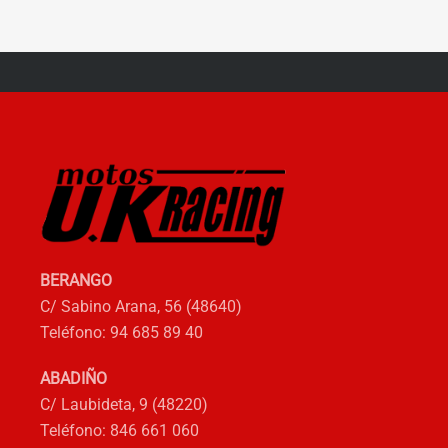
variantes.
Las
opciones
se
pueden
elegir
en
la
página
de
producto
BERANGO
C/ Sabino Arana, 56 (48640)
Teléfono: 94 685 89 40
ABADIÑO
C/ Laubideta, 9 (48220)
Teléfono: 846 661 060