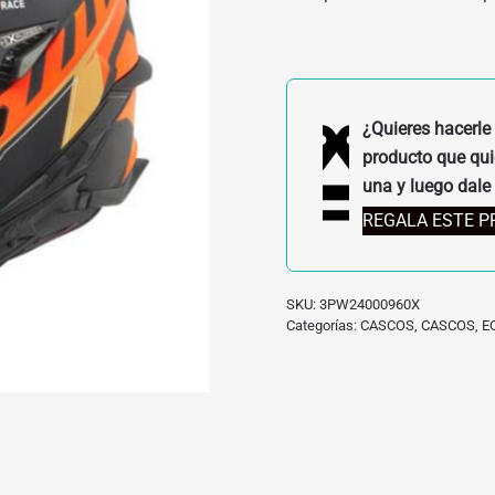
¿Quieres hacerle 
producto que quie
una y luego dale 
REGALA ESTE 
SKU:
3PW24000960X
Categorías:
CASCOS
,
CASCOS
,
E