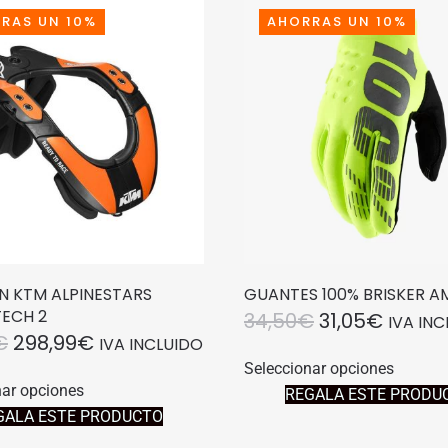
RAS UN 10%
AHORRAS UN 10%
N KTM ALPINESTARS
GUANTES 100% BRISKER A
TECH 2
EL
EL
34,50
€
31,05
€
IVA IN
EL
EL
€
298,99
€
IVA INCLUIDO
PRECIO
PRECI
Este
PRECIO
PRECIO
Seleccionar opciones
Este
produc
ORIGINAL
ACTUA
nar opciones
REGALA ESTE PRODU
producto
ORIGINAL
ACTUAL
tiene
ERA:
ES:
GALA ESTE PRODUCTO
tiene
múltipl
ERA:
ES:
34,50€.
31,05€
múltiples