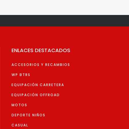
variant
332,21€.
298,99€.
variantes.
Las
Las
opcion
opciones
se
se
pueden
pueden
elegir
elegir
en
ENLACES DESTACADOS
en
la
la
página
ACCESORIOS Y RECAMBIOS
página
de
de
WP BTRS
produc
producto
EQUIPACIÓN CARRETERA
EQUIPACIÓN OFFROAD
MOTOS
DEPORTE NIÑOS
CASUAL