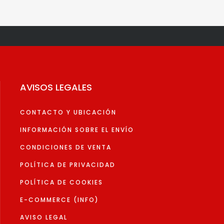
es.
49,97€.
44,97€.
variantes.
Las
es
opciones
se
pueden
elegir
AVISOS LEGALES
en
la
CONTACTO Y UBICACIÓN
página
de
INFORMACIÓN SOBRE EL ENVÍO
to
producto
CONDICIONES DE VENTA
POLÍTICA DE PRIVACIDAD
POLÍTICA DE COOKIES
E-COMMERCE (INFO)
AVISO LEGAL