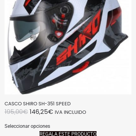
pueden
elegir
en
la
página
de
producto
CASCO SHIRO SH-351 SPEED
EL
EL
195,00
€
146,25
€
IVA INCLUIDO
PRECIO
PRECIO
Este
Seleccionar opciones
producto
ORIGINAL
ACTUAL
REGALA ESTE PRODUCTO
tiene