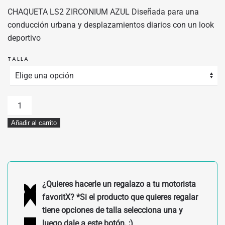
ORIGINAL
ACTUAL
CHAQUETA LS2 ZIRCONIUM AZUL Diseñada para una
ERA:
ES:
conducción urbana y desplazamientos diarios con un look
199,00€.
179,10€.
deportivo
TALLA
CHAQUETA
LS2
Añadir al carrito
ZIRCONIUM
AZUL
cantidad
¿Quieres hacerle un regalazo a tu motorista
favoritX? *Si el producto que quieres regalar
tiene opciones de talla selecciona una y
luego dale a este botón. ;)