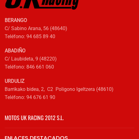
elegir
en
la
BERANGO
página
C/ Sabino Arana, 56 (48640)
de
Teléfono: 94 685 89 40
producto
ABADIÑO
C/ Laubideta, 9 (48220)
Teléfono: 846 661 060
URDULIZ
Barrikako bidea, 2, C2 Poligono Igeltzera (48610)
Teléfono: 94 676 61 90
MOTOS UK RACING 2012 S.L.
ENLACES DESTACADOS