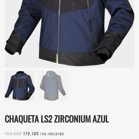
CHAQUETA LS2 ZIRCONIUM AZUL
EL
EL
199,00
€
179,10
€
IVA INCLUIDO
PRECIO
PRECIO