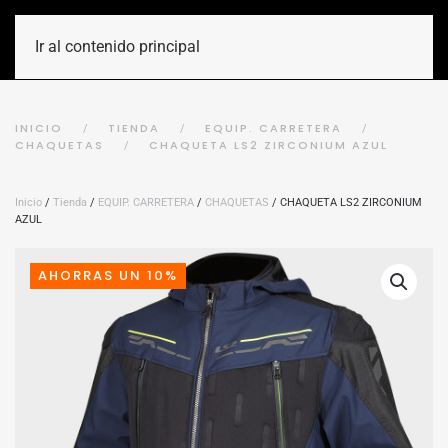
Ir al contenido principal
INICIO
TIENDA
EQUIP. CARRETERA
CHAQUETAS
CHAQUETA LS2 ZIRCONIUM AZUL
Inicio
/
Tienda
/
EQUIP. CARRETERA
/
CHAQUETAS
/ CHAQUETA LS2 ZIRCONIUM
AZUL
AHORRAS UN 10%