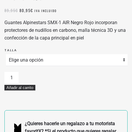
EL
EL
89,95
€
80,95
€
IVA INCLUIDO
PRECIO
PRECIO
ORIGINAL
ACTUAL
Guantes Alpinestars SMX-1 AIR Negro Rojo incorporan
ERA:
ES:
protectores de nudillos en carbono, malla técnica 3D y una
89,95€.
80,95€.
confección de la capa principal en piel
TALLA
GUANTES
ALPINESTARS
Añadir al carrito
SMX-
1
AIR
NEGRO
ROJO
¿Quieres hacerle un regalazo a tu motorista
cantidad
favoritX? *Si el producto que quieres regalar