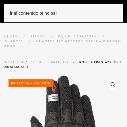
Ir al contenido principal
INICIO
TIENDA
EQUIP. CARRETERA
GUANTES
GUANTES ALPINESTARS SMX-1 AIR NEGRO
ROJO
Inicio
/
Tienda
/
EQUIP. CARRETERA
/
GUANTES
/ GUANTES ALPINESTARS SMX-1
AIR NEGRO ROJO
AHORRAS UN 10%