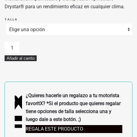
Drystar® para un rendimiento eficaz en cualquier clima.
TALLA
GUANTES
ALPINESTARS
Añadir al carrito
STELLA
SR-
3
V2
DRYSTAR
¿Quieres hacerle un regalazo a tu motorista
NEGROS
favoritX? *Si el producto que quieres regalar
cantidad
tiene opciones de talla selecciona una y
luego dale a este botón. ;)
REGALA ESTE PRODUCTO