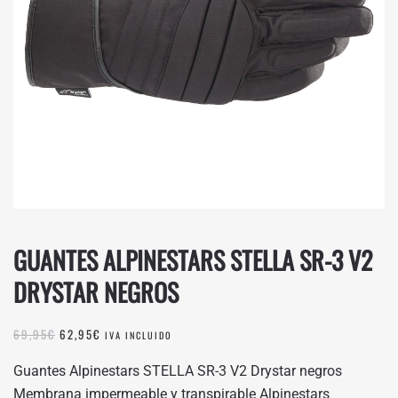
GUANTES ALPINESTARS STELLA SR-3 V2
DRYSTAR NEGROS
EL
EL
69,95
€
62,95
€
IVA INCLUIDO
PRECIO
PRECIO
ORIGINAL
ACTUAL
Guantes Alpinestars STELLA SR-3 V2 Drystar negros
ERA:
ES:
Membrana impermeable y transpirable Alpinestars
69,95€.
62,95€.