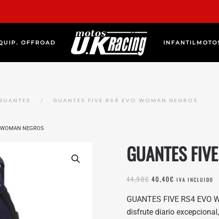
QUIP. OFFROAD
INFANTIL
MOTO
GUANTES
GUANTES FIVE RS4 EVO WOMAN NEGROS
O WOMAN NEGROS
GUANTES FIV
EL
EL
44,90
€
40,40
€
IVA INCLUIDO
PRECIO
PRECIO
ORIGINAL
ACTUAL
GUANTES FIVE RS4 EVO WO
ERA:
ES:
disfrute diario excepciona
44,90€.
40,40€.