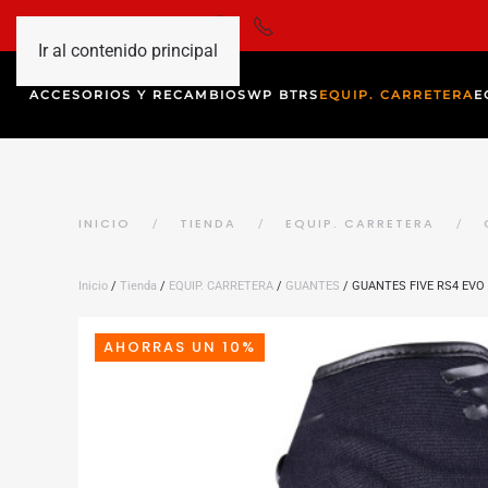
Ir al contenido principal
ACCESORIOS Y RECAMBIOS
WP BTRS
EQUIP. CARRETERA
E
INICIO
TIENDA
EQUIP. CARRETERA
Inicio
/
Tienda
/
EQUIP. CARRETERA
/
GUANTES
/ GUANTES FIVE RS4 EV
AHORRAS UN 10%