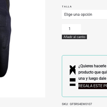
TALLA
GUANTES
FIVE
Añadir al carrito
RS4
EVO
WOMAN
NEGROS
cantidad
¿Quieres hacerle 
producto que quie
una y luego dale 
REGALA ESTE 
SKU:
GF5RS4EW0107