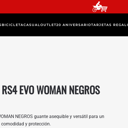
S
BICICLETA
CASUAL
OUTLET
20 ANIVERSARIO
TARJETAS REGAL
E RS4 EVO WOMAN NEGROS
MAN NEGROS guante asequible y versátil para un
l, comodidad y protección.