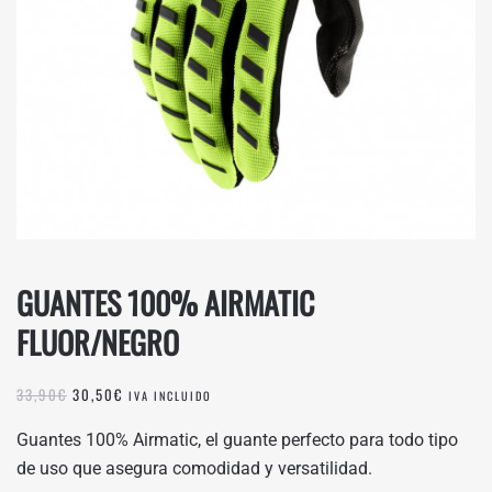
GUANTES 100% AIRMATIC
FLUOR/NEGRO
EL
EL
33,90
€
30,50
€
IVA INCLUIDO
PRECIO
PRECIO
ORIGINAL
ACTUAL
Guantes 100% Airmatic, el guante perfecto para todo tipo
ERA:
ES:
de uso que asegura comodidad y versatilidad.
33,90€.
30,50€.