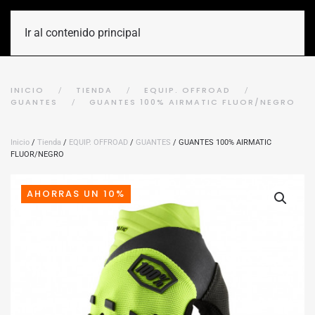
Ir al contenido principal
INICIO
TIENDA
EQUIP. OFFROAD
GUANTES
GUANTES 100% AIRMATIC FLUOR/NEGRO
Inicio
/
Tienda
/
EQUIP. OFFROAD
/
GUANTES
/ GUANTES 100% AIRMATIC
FLUOR/NEGRO
AHORRAS UN 10%