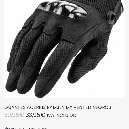
se
pueden
elegir
en
la
página
de
producto
GUANTES ACERBIS RAMSEY MY VENTED NEGROS
EL
EL
39,95
€
33,95
€
IVA INCLUIDO
PRECIO
PRECIO
Este
Seleccionar opciones