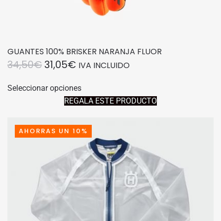
GUANTES 100% BRISKER NARANJA FLUOR
EL
EL
34,50
€
31,05
€
IVA INCLUIDO
PRECIO
PRECIO
Este
Seleccionar opciones
producto
ORIGINAL
ACTUAL
REGALA ESTE PRODUCTO
tiene
ERA:
ES:
múltiples
34,50€.
31,05€.
variantes.
AHORRAS UN 10%
Las
opciones
se
pueden
elegir
en
la