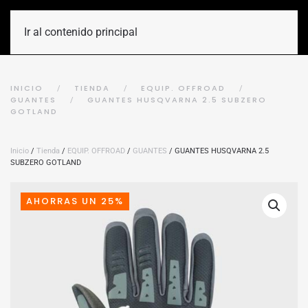
Ir al contenido principal
INICIO
TIENDA
EQUIP. OFFROAD
GUANTES
GUANTES HUSQVARNA 2.5 SUBZERO
GOTLAND
Inicio
/
Tienda
/
EQUIP. OFFROAD
/
GUANTES
/ GUANTES HUSQVARNA 2.5
SUBZERO GOTLAND
AHORRAS UN 25%