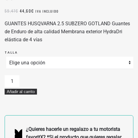
EL
EL
59,47
€
44,60
€
IVA INCLUIDO
PRECIO
PRECIO
ORIGINAL
ACTUAL
GUANTES HUSQVARNA 2.5 SUBZERO GOTLAND Guantes
ERA:
ES:
de Enduro de alta calidad Membrana exterior HydraDri
59,47€.
44,60€.
elástica de 4 vías
TALLA
GUANTES
HUSQVARNA
Añadir al carrito
2.5
SUBZERO
GOTLAND
cantidad
¿Quieres hacerle un regalazo a tu motorista
favoritX? *Si el producto que quieres regalar