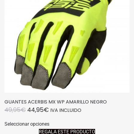
pueden
elegir
en
la
página
de
producto
GUANTES ACERBIS MX WP AMARILLO NEGRO
EL
EL
49,95
€
44,95
€
IVA INCLUIDO
PRECIO
PRECIO
Este
Seleccionar opciones
producto
ORIGINAL
ACTUAL
REGALA ESTE PRODUCTO
tiene