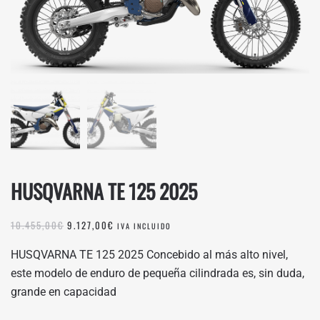
HUSQVARNA TE 125 2025
EL
EL
10.455,00
€
9.127,00
€
IVA INCLUIDO
PRECIO
PRECIO
ORIGINAL
ACTUAL
HUSQVARNA TE 125 2025 Concebido al más alto nivel,
ERA:
ES:
este modelo de enduro de pequeña cilindrada es, sin duda,
10.455,00€.
9.127,00€.
grande en capacidad