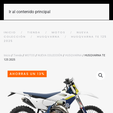
Ir al contenido principal
INICIO
TIENDA
MOTOS
NUEVA
COLECCIÓN
HUSQVARNA
HUSQVARNA TE 125
2025
Inicio
/
Tienda
/
MOTOS
/
NUEVA COLECCIÓN
/
HUSQVARNA
/ HUSQVARNA TE
125 2025
AHORRAS UN 13%